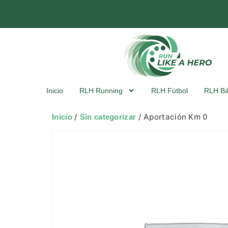
Inicio
RLH Running
RLH Fútbol
RLH Bá
/
/ Aportación Km 0
Inicio
Sin categorizar