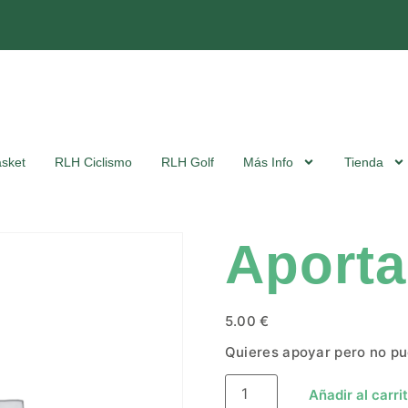
sket
RLH Ciclismo
RLH Golf
Más Info
Tienda
Aport
5.00
€
Quieres apoyar pero no pu
Añadir al carri