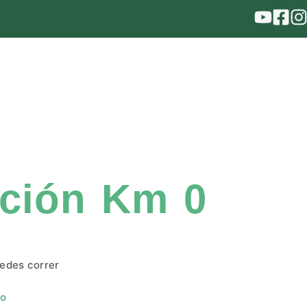
ación Km 0
edes correr
to