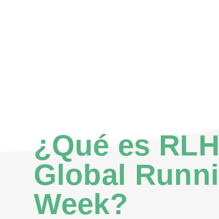
¿Qué es RL
Global Runn
Week?