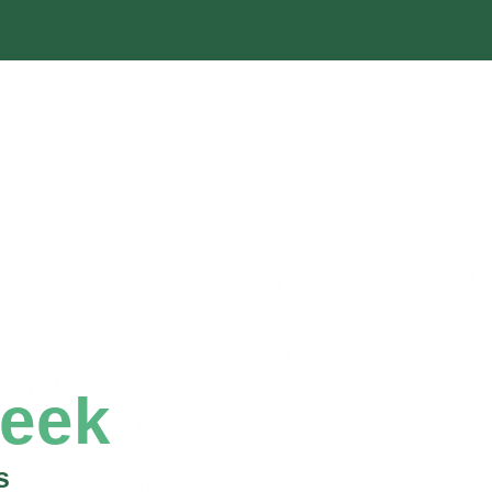
eek
s