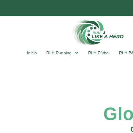
Inicio
RLH Running
RLH Fútbol
RLH Bá
Gl