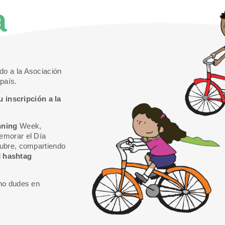
a
do a la Asociación
país.
u inscripción a la
nning
Week,
emorar el Día
tubre, compartiendo
l
hashtag
 no dudes en