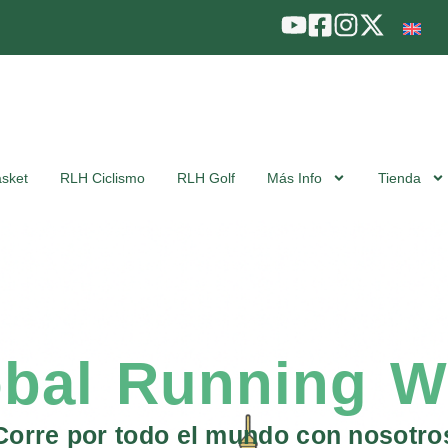
sket
RLH Ciclismo
RLH Golf
Más Info
Tienda
obal Running W
Corre por todo el mundo con nosotro