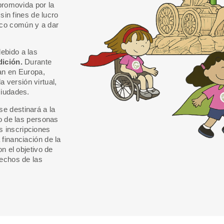
 promovida por la
 sin fines de lucro
oco común y a dar
ebido a las
dición.
Durante
lan en Europa,
 versión virtual,
ciudades.
e destinará a la
io de las personas
s inscripciones
financiación de la
on el objetivo de
rechos de las